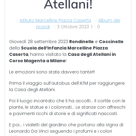
Atellani!
Istituto Marcelline Piazza Caserta
Album dei
ricordi
3 Ottobre 2023
|
0
Giovedì 28 settembre 2023
Rondinelle
e
Coccinelle
della
Scuola dell’Infanzia Marcelline Piazza
Caserta
, hanno visitato la
Casa degli Atellani in
Corso Magenta a Milano
!
Le emozioni sono state davvero tante!!!
Prima il viaggio sull’autobus dell’ATM per raggiungere
la Casa degli Atellani.
Poi il luogo incantato che li ha accolti… Il cortile con le
piante, le statue e i colonnati… Le stanze con affreschi
e pavimenti ricchi di storie e di significati nascosti.
E poi… i vialetti del giardino che portano alla Vigna di
Leonardo Da Vinci seguendo i profumi e i colori