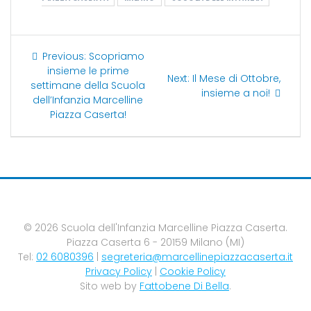
Navigazione
Previous
Previous:
Scopriamo
post:
insieme le prime
Next
Next:
Il Mese di Ottobre,
articoli
settimane della Scuola
post:
insieme a noi!
dell’Infanzia Marcelline
Piazza Caserta!
© 2026 Scuola dell'Infanzia Marcelline Piazza Caserta.
Piazza Caserta 6 - 20159 Milano (MI)
Tel:
02 6080396
|
segreteria@marcellinepiazzacaserta.it
Privacy Policy
|
Cookie Policy
Sito web by
Fattobene Di Bella
.