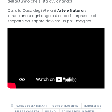
dell’autunno che si sta avvicinando!
Qui, alla Casa degli Atellani,
Arte e Natura
si
intrecciano e ogni angolo è ricco di sorprese e di
scoperte dal sapore davvero un po’… magico!
CASA DEGLI ATELLANI
CORSO MAGENTA
MARCELLINE
PIAZZA CASERTA
MILANO
SCUOLA DELL'INFANZIA